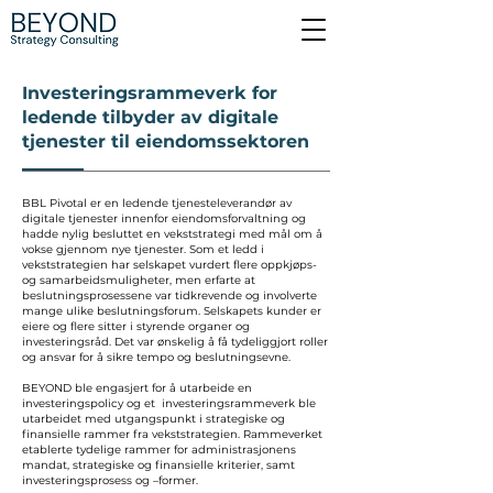
Investeringsrammeverk for
ledende tilbyder av digitale
tjenester til eiendomssektoren
BBL Pivotal er en ledende tjenesteleverandør av
digitale tjenester innenfor eiendomsforvaltning og
hadde nylig besluttet en vekststrategi med mål om å
vokse gjennom nye tjenester. Som et ledd i
vekststrategien har selskapet vurdert flere oppkjøps-
og samarbeidsmuligheter, men erfarte at
beslutningsprosessene var tidkrevende og involverte
mange ulike beslutningsforum. Selskapets kunder er
eiere og flere sitter i styrende organer og
investeringsråd. Det var ønskelig å få tydeliggjort roller
og ansvar for å sikre tempo og beslutningsevne.
BEYOND ble engasjert for å utarbeide en
investeringspolicy og et investeringsrammeverk ble
utarbeidet med utgangspunkt i strategiske og
finansielle rammer fra vekststrategien. Rammeverket
etablerte tydelige rammer for administrasjonens
mandat, strategiske og finansielle kriterier, samt
investeringsprosess og –former.